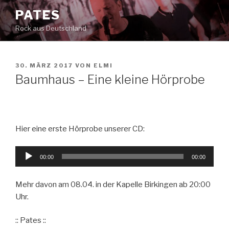
Zum
PATES
Inhalt
Rock aus Deutschland
springen
VERÖFFENTLICHT
30. MÄRZ 2017
VON
ELMI
AM
Baumhaus – Eine kleine Hörprobe
Hier eine erste Hörprobe unserer CD:
Audio-
00:00
00:00
Player
Mehr davon am 08.04. in der Kapelle Birkingen ab 20:00
Uhr.
:: Pates ::