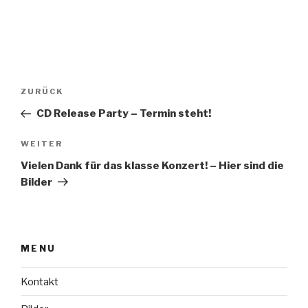
Beitragsnavigation
ZURÜCK
Vorheriger
Beitrag
CD Release Party – Termin steht!
WEITER
Nächster
Beitrag
Vielen Dank für das klasse Konzert! – Hier sind die
Bilder
MENU
Kontakt